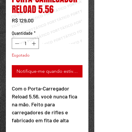
Powered by
RELOAD 5.56
InnoTech Apps
Preço
R$ 129,00
Quantidade
*
Esgotado
Notifique-me quando estiver disponível
Com o Porta-Carregador
Reload 5.56, você nunca fica
Your 14 days trial has
na mão. Feito para
expired.
carregadores de rifles e
The trial's over, but the show must go
fabricado em fita de alta
on! 🎬 Upgrade now to keep your web
tenacidade, ele resiste às
masterpiece in the spotlight.