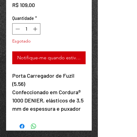
Preço
R$ 109,00
Quantidade
*
Your 14 days trial has
expired.
Esgotado
The trial's over, but the show must go
on! 🎬 Upgrade now to keep your web
Notifique-me quando estiver disponível
masterpiece in the spotlight.
Porta Carregador de Fuzil
(5.56)
Confeccionado em Cordura®
1000 DENIER, elásticos de 3,5
mm de espessura e puxador
em fita de 2,5cm 100%
poliamida dobrada ao elástico
como puxador do sistema de