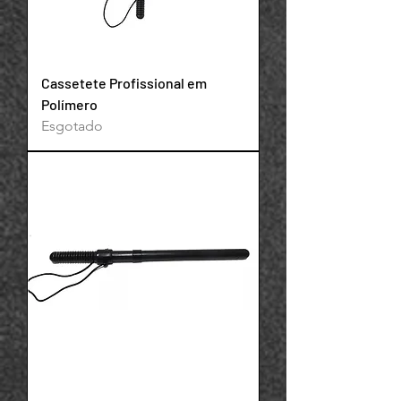
Cassetete Profissional em
Polímero
Esgotado
Powered by
InnoTech Apps