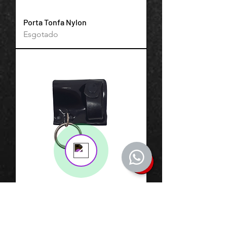
Porta Tonfa Nylon
Esgotado
Support Team
Online
💬 Start a conversation...
Porta Tonfa Couro
Esgotado