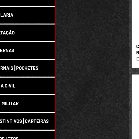
48
EG
LARIA
G
GG
M
ATAÇÃO
P
C
PP
ERNAS
B
E
RNAIS┃POCHETES
IA CIVIL
A MILITAR
STINTIVOS┃CARTEIRAS
OBJETOS