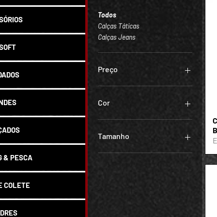
Todos
SÓRIOS
Calças Táticas
Calças Jeans
SOFT
Preço
DADOS
R$ 149
R$ 379
NDES
Cor
C
B
ÇADOS
Tamanho
E
36
 & PESCA
38
40
E COLETE
42
44
46
DRES