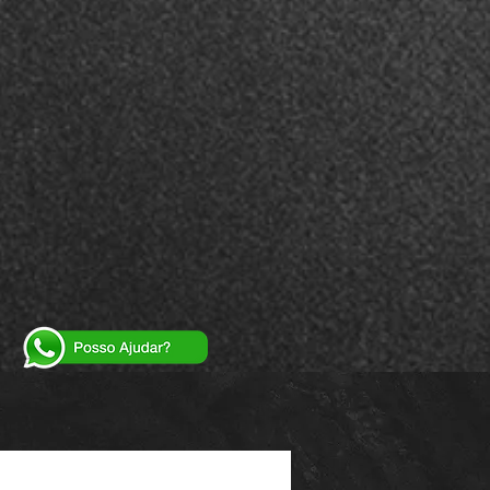
Powered by
InnoTech Apps
Your 14 days trial has expired.
The trial's over, but the show must go on! 🎬
Upgrade now to keep your web masterpiece in