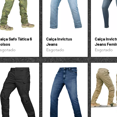
alça Safo Tática 6
Visualização rápida
Calça Invictus
Visualização rápida
Calça Invict
Visualizaçã
olsos
Jeans
Jeans Femi
sgotado
Esgotado
Esgotado