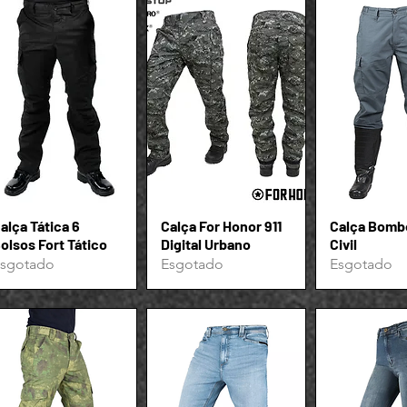
alça Tática 6
Visualização rápida
Calça For Honor 911
Visualização rápida
Calça Bomb
Visualizaçã
olsos Fort Tático
Digital Urbano
Civil
sgotado
Esgotado
Esgotado