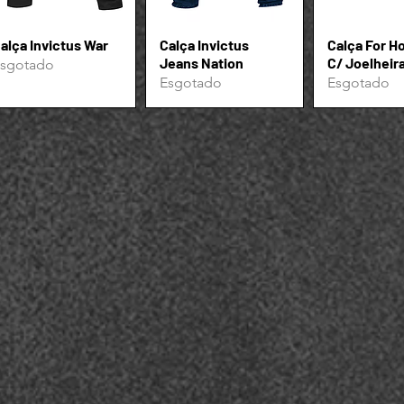
alça Invictus War
Visualização rápida
Calça Invictus
Visualização rápida
Calça For H
Visualizaçã
Jeans Nation
C/ Joelheir
sgotado
Esgotado
Esgotado