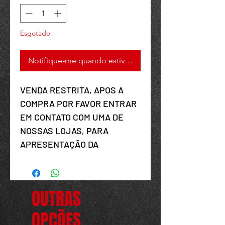
Your 14 days trial has
Esgotado
expired.
The trial's over, but the show must go
Notifique-me quando estiver disponível
on! 🎬 Upgrade now to keep your web
masterpiece in the spotlight.
VENDA RESTRITA, APOS A
COMPRA POR FAVOR ENTRAR
EM CONTATO COM UMA DE
NOSSAS LOJAS, PARA
APRESENTAÇÃO DA
FUNCIONAL
MEDIDAS: 19X9,5CM
OUTRAS
OPÇÕES