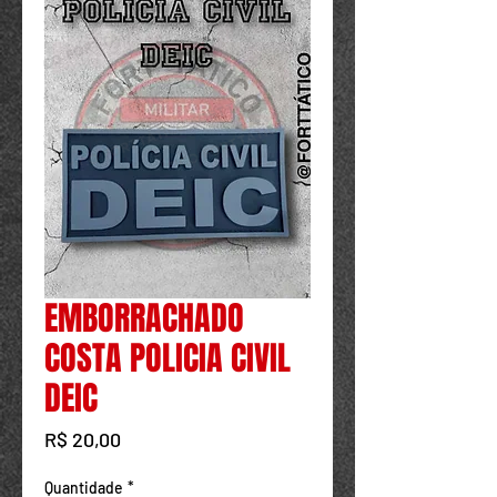
Powered by
InnoTech Apps
EMBORRACHADO
COSTA POLICIA CIVIL
DEIC
Preço
R$ 20,00
Quantidade
*