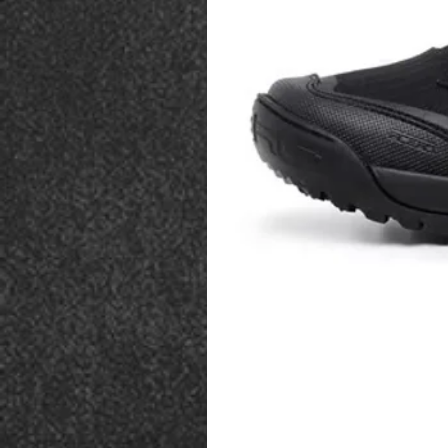
• Material: Poliéster Ripsto
• Peso: 50g
• Dimensões: 17 x 12 x 5cm
• Marca: Guepardo