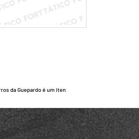
rros da Guepardo é um iten
edicamentos durante viagens e
cos e essenciais no primeiro
plo: luvas, gaze, esparadrapo,