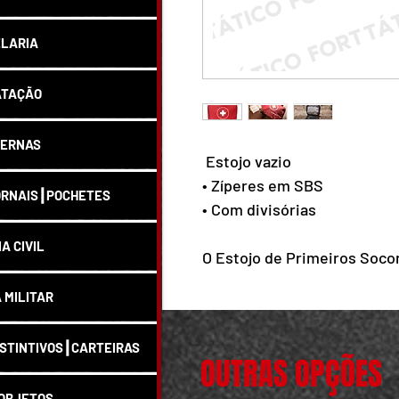
LARIA
ATAÇÃO
ERNAS
Estojo vazio
• Zíperes em SBS
RNAIS┃POCHETES
• Com divisórias
IA CIVIL
O Estojo de Primeiros Soco
essencial para organizar m
A MILITAR
aventuras ou materiais bási
atendimento como, por exem
STINTIVOS┃CARTEIRAS
ataduras, etc.
OUTRAS OPÇÕES
OBJETOS