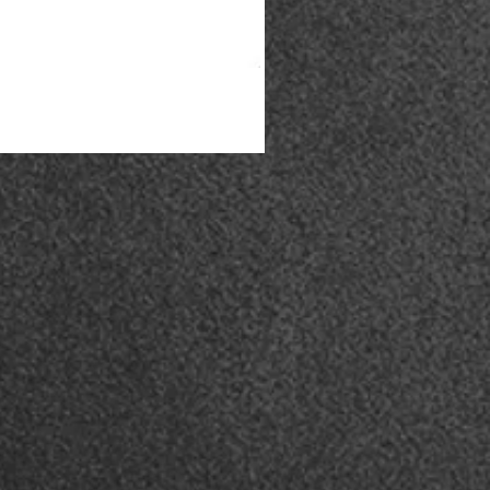
Coturno Acero .50 - Preto
Esgotado