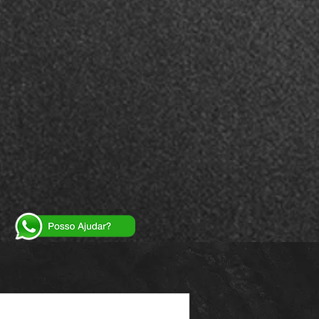
Powered by
InnoTech Apps
Your 14 days trial has expired.
The trial's over, but the show must go on! 🎬
Upgrade now to keep your web masterpiece in