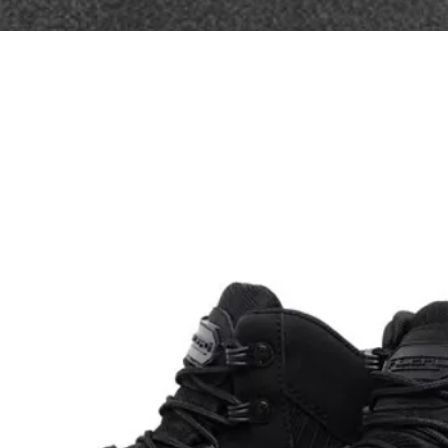
ipstop, possui grande resistência
as como trilha e escalada.
praticantes de esportes ou para
se em adquirir um estojo básico
sar no dia a dia, já que não ocupa
l com fechamento em zíper, em seu
ernos em tela, o que possibilita
ual dos bolsos o material
ém de uma alça para pendurar.
ara separar os medicamentos e
eu kit S.O.S durante viagens ou