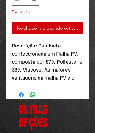
Esgotado
Your 14 days trial has
expired.
Notifique-me quando estiver disponível
The trial's over, but the show must go
on! 🎬 Upgrade now to keep your web
masterpiece in the spotlight.
Descrição: Camiseta
confeccionada em Malha PV,
composta por 67% Poliéster e
33% Viscose. As maiores
vantagens da malha PV é o
fato das mesmas serem mais
agradáveis no clima frio e o
fato de não ser necessário
OUTRAS
passa-las após a lavagem.
OPÇÕES
Support Team