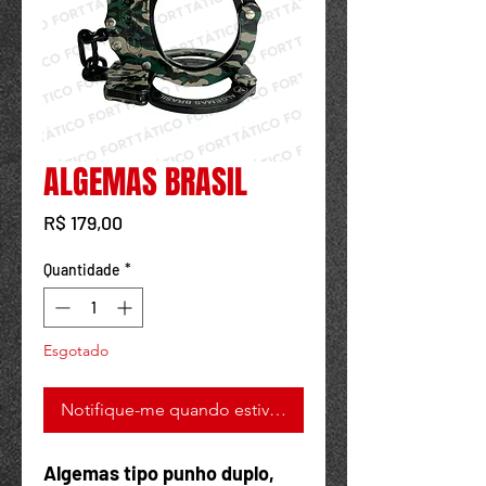
Powered by
InnoTech Apps
ALGEMAS BRASIL
Preço
R$ 179,00
Quantidade
*
Esgotado
Notifique-me quando estiver disponível
Your 14 days trial has
Algemas tipo punho duplo,
expired.