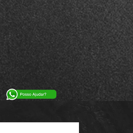
Powered by
InnoTech Apps
Your 14 days trial has expired.
The trial's over, but the show must go on! 🎬
Upgrade now to keep your web masterpiece in