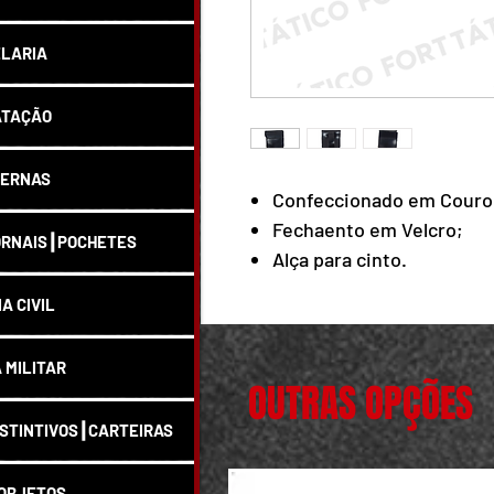
LARIA
ATAÇÃO
ERNAS
Confeccionado em Couro
Fechaento em Velcro;
RNAIS┃POCHETES
Alça para cinto.
IA CIVIL
A MILITAR
OUTRAS OPÇÕES
STINTIVOS┃CARTEIRAS
OBJETOS