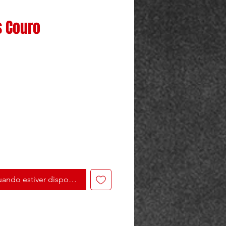
s Couro
ando estiver disponível