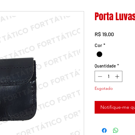
Porta Luva
Preço
R$ 19,00
Cor
*
Quantidade
*
Esgotado
Notifique-me qu