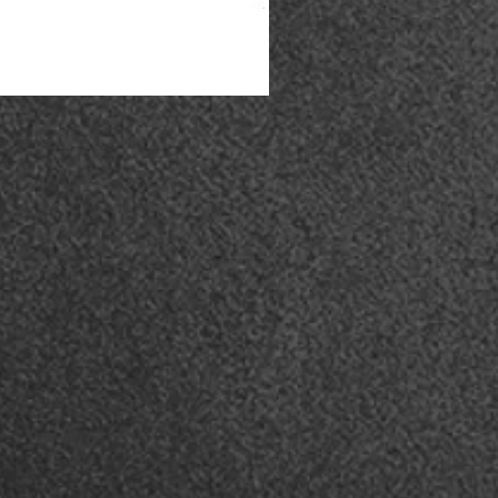
Coturno Acero .50 - Preto
Esgotado