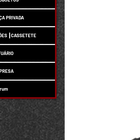
A PRIVADA
ÕES ┃CASSETETE
UÁRIO
PRESA
rum