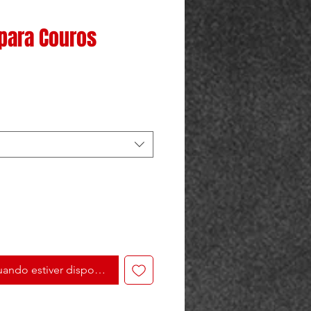
 para Couros
ando estiver disponível