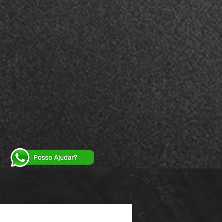
Powered by
InnoTech Apps
Your 14 days trial has expired.
The trial's over, but the show must go on! 🎬
Upgrade now to keep your web masterpiece in