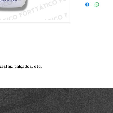
pastas, calçados, etc.
referência usar AMY remove.
 agir por 10 minutos e retirar o
nte, cloreto benzalcônico,