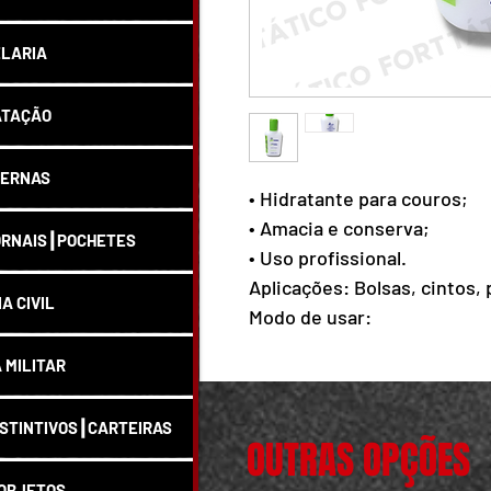
LARIA
ATAÇÃO
ERNAS
• Hidratante para couros;
• Amacia e conserva;
RNAIS┃POCHETES
• Uso profissional.
Aplicações: Bolsas, cintos, 
IA CIVIL
Modo de usar:
1. Limpe a superfície, de p
A MILITAR
2. Aplicar AMY Hidra, deixar
excesso com pano.
STINTIVOS┃CARTEIRAS
Composição: Agente hidrata
OUTRAS OPÇÕES
carbopol e perfume.
OBJETOS