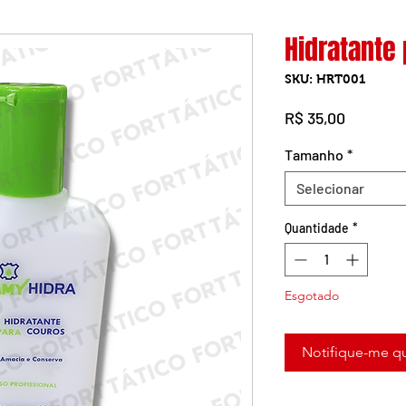
Hidratante
SKU: HRT001
Preço
R$ 35,00
Tamanho
*
Selecionar
Quantidade
*
Esgotado
Notifique-me qu