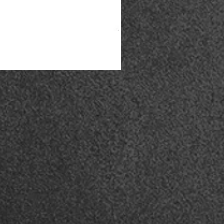
Coturno Acero .50 - Preto
Esgotado