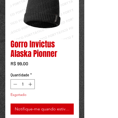
Powered by
InnoTech Apps
Gorro Invictus
Alaska Pionner
Preço
R$ 99,00
Quantidade
*
Esgotado
Notifique-me quando estiver disponível
Your 14 days trial has