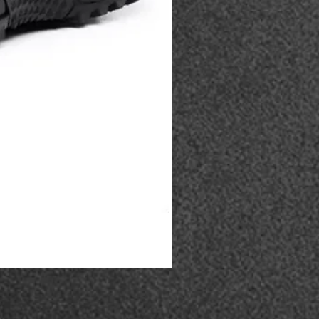
Coturno Acero .50 - Preto
Esgotado