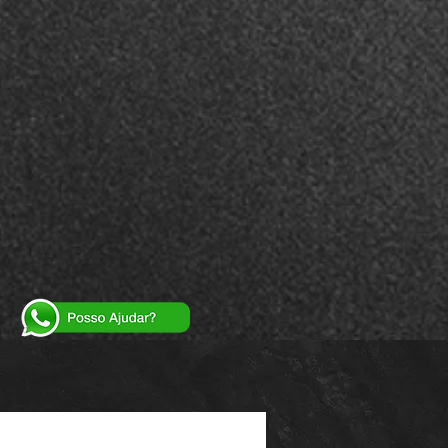
Powered by
InnoTech Apps
Your 14 days trial has expired.
The trial's over, but the show must go on! 🎬
Upgrade now to keep your web masterpiece in