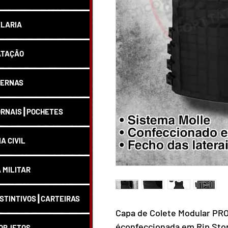
LARIA
ATAÇÃO
ERNAS
RNAIS┃POCHETES
IA CIVIL
A MILITAR
STINTIVOS┃CARTEIRAS
Capa de Colete Modular P
éconfeccionada em Rip Stop
OBJETOS