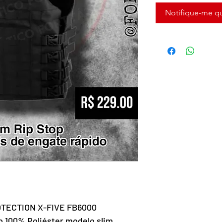
Notifique-me qu
ROTECTION X-FIVE FB6000
 100% Poliéster,modelo slim,