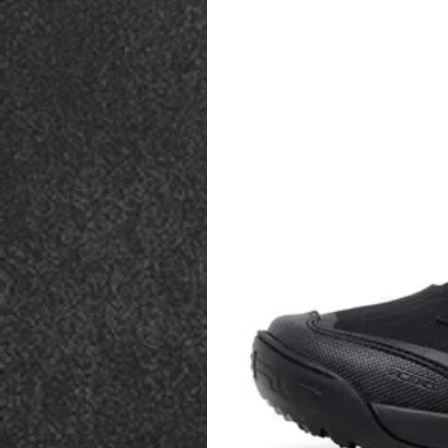
M
Altura 54 cm Largura 56
G
Altura 58 cm Largura 61c
GG
Altura 61cm Largura 63