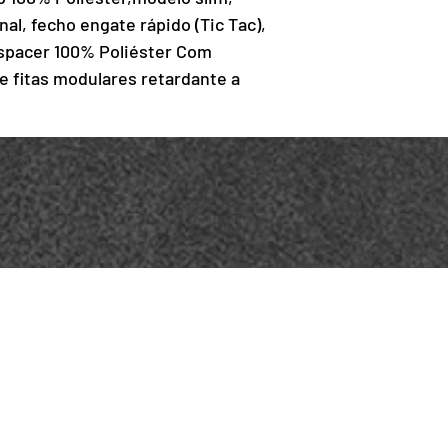
al, fecho engate rápido (Tic Tac),
spacer 100% Poliéster Com
e fitas modulares retardante a
. Seu design permite inserção de
A. Possui alça de arrasto em fita de
00kg.
e o operador configurar
dores de acordo com sua realidade
 para inserção de identificações na
lagem da altura e circunferência
m Largura ombro 37cm