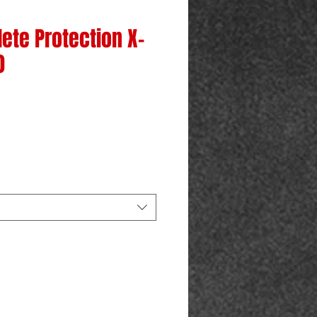
ete Protection X-
0