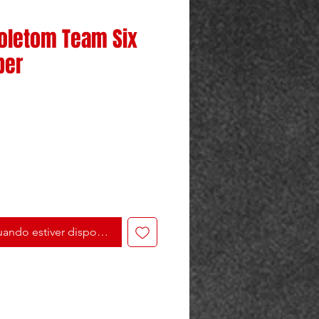
oletom Team Six
per
ando estiver disponível