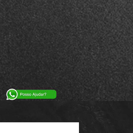
Powered by
InnoTech Apps
Your 14 days trial has expired.
The trial's over, but the show must go on! 🎬
Upgrade now to keep your web masterpiece in