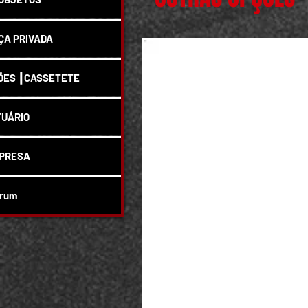
A PRIVADA
ÕES ┃CASSETETE
UÁRIO
PRESA
rum