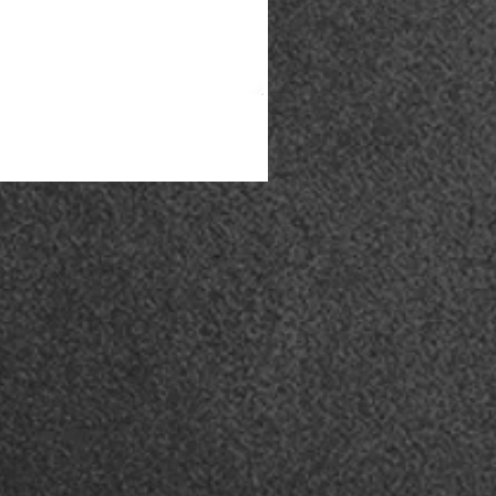
Coturno Acero .50 - Preto
Esgotado