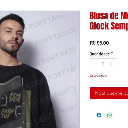
Blusa de M
Glock Sem
Preço
R$ 95,00
Quantidade
*
Esgotado
Notifique-me qu