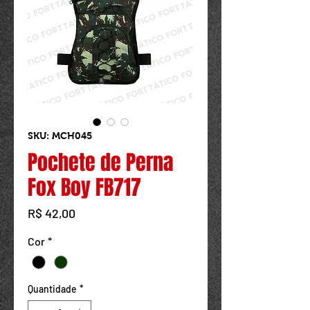
Powered by
InnoTech Apps
SKU: MCH045
Pochete de Perna
Fox Boy FB717
Preço
R$ 42,00
Cor
*
Quantidade
*