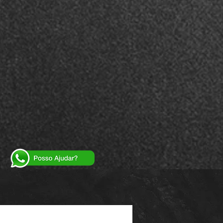
Powered by
InnoTech Apps
Your 14 days trial has expired.
The trial's over, but the show must go on! 🎬
Upgrade now to keep your web masterpiece in