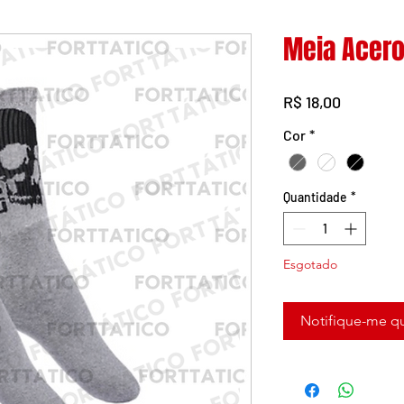
Meia Acer
Preço
R$ 18,00
Cor
*
Quantidade
*
Esgotado
Notifique-me qu