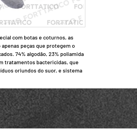
ecial com botas e coturnos, as
o apenas peças que protegem o
çados. 74% algodão, 23% poliamida
em tratamentos bactericidas, que
síduos oriundos do suor, e sistema
os destinados a longas jornadas,
suem excelente absorção de suor e
secagem rápida.
o, 23% poliamida e 3%