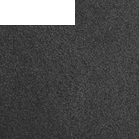
Coturno Acero .50 - Preto
Esgotado