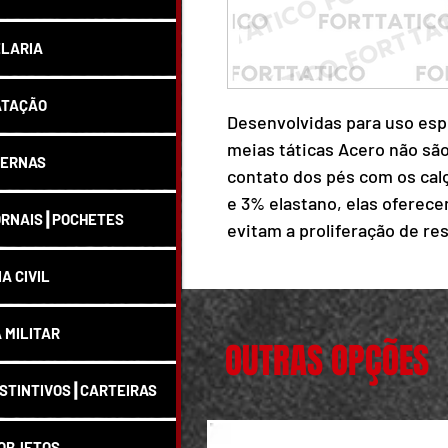
LARIA
ATAÇÃO
Desenvolvidas para uso esp
meias táticas Acero não sã
ERNAS
contato dos pés com os cal
e 3% elastano, elas oferec
RNAIS┃POCHETES
evitam a proliferação de re
antiodor. Por serem produt
IA CIVIL
elas são confortáveis, pos
tecnologia quick-dry para 
A MILITAR
OUTRAS OPÇÕES
Composta em 74% algodã
STINTIVOS┃CARTEIRAS
elastano
Tratamento bactericida
Sistema antiodor
OBJETOS