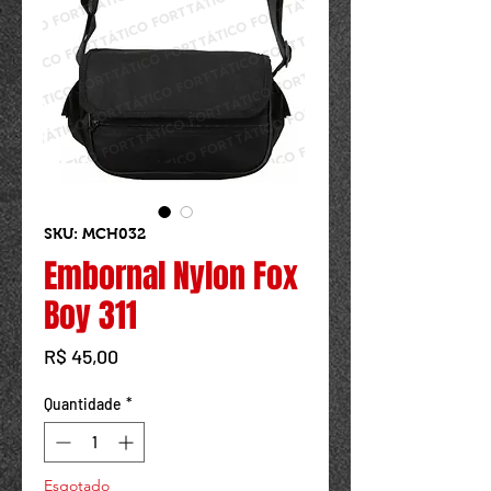
Powered by
InnoTech Apps
SKU: MCH032
Embornal Nylon Fox
Boy 311
Preço
R$ 45,00
Quantidade
*
Esgotado