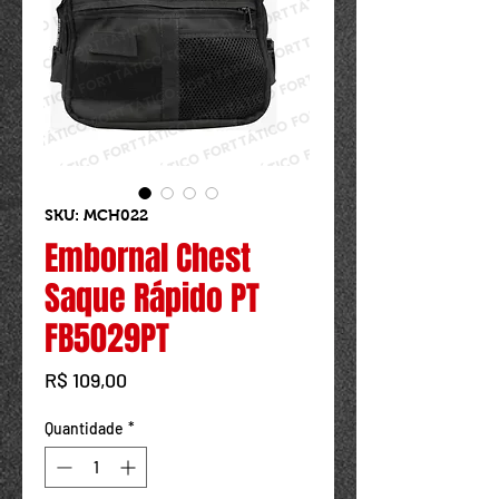
Powered by
InnoTech Apps
SKU: MCH022
Embornal Chest
Saque Rápido PT
FB5029PT
Preço
R$ 109,00
Quantidade
*