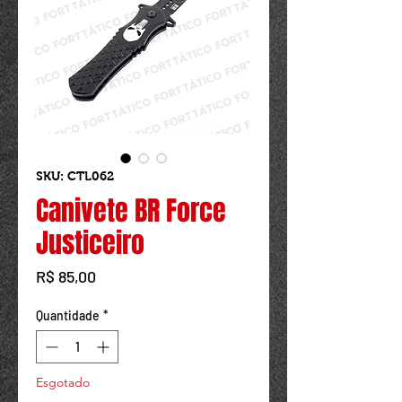
Powered by
InnoTech Apps
SKU: CTL062
Canivete BR Force
Justiceiro
Preço
R$ 85,00
Quantidade
*
Esgotado