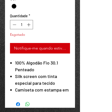
Quantidade
*
Your 14 days trial has
expired.
Esgotado
The trial's over, but the show must go
on! 🎬 Upgrade now to keep your web
Notifique-me quando estiver disponível
masterpiece in the spotlight.
100% Algodão Fio 30.1
Penteado
Silk screen com tinta
especial para tecido
Camiseta com estampa em
alta qualidade resitente a
lavagem
Estampada diretamente na