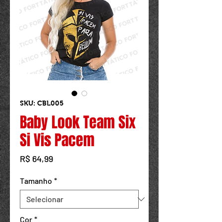
Powered by
InnoTech Apps
SKU: CBL005
Baby Look Team Six
Si Vis Pacem
Preço
R$ 64,99
Tamanho
*
Cor
*