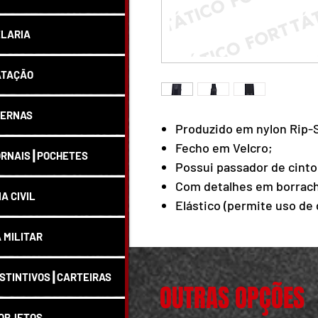
LARIA
ATAÇÃO
ERNAS
Produzido em nylon Rip-
Fecho em Velcro;
RNAIS┃POCHETES
Possui passador de cinto 
Com detalhes em borrac
IA CIVIL
Elástico (permite uso de
A MILITAR
STINTIVOS┃CARTEIRAS
OUTRAS OPÇÕES
OBJETOS