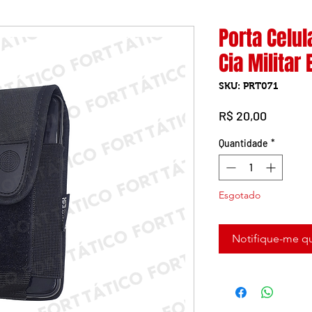
Porta Celu
Cia Militar 
SKU: PRT071
Preço
R$ 20,00
Quantidade
*
Esgotado
Notifique-me qu