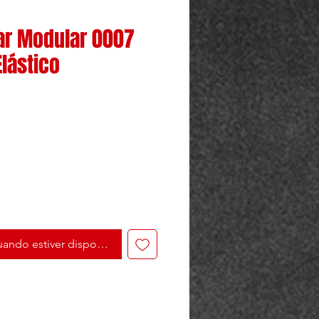
lar Modular 0007
Elástico
ando estiver disponível