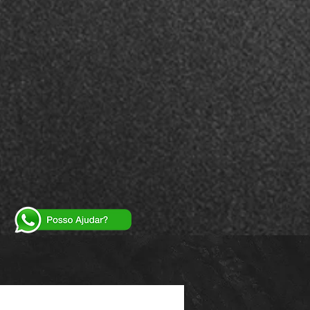
Powered by
InnoTech Apps
Your 14 days trial has expired.
The trial's over, but the show must go on! 🎬
Upgrade now to keep your web masterpiece in