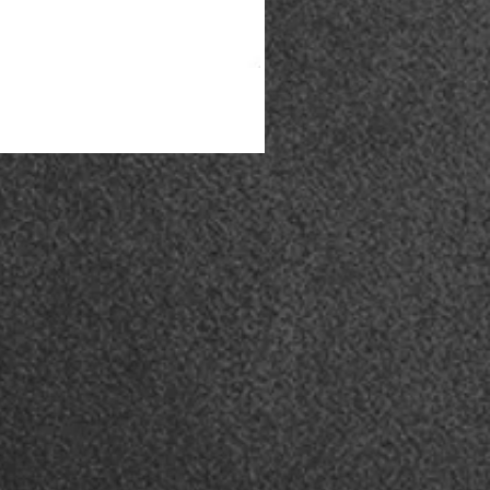
Coturno Acero .50 - Preto
Esgotado