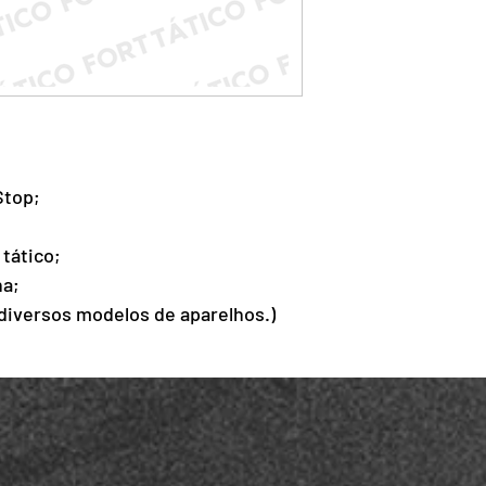
Stop;
tático;
ha;
 diversos modelos de aparelhos.)