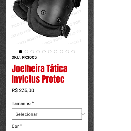
Powered by
InnoTech Apps
SKU: PRS003
Joelheira Tática
Invictus Protec
Preço
R$ 235,00
Tamanho
*
Cor
*