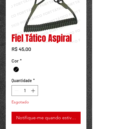
Powered by
InnoTech Apps
Fiel Tático Aspiral
Preço
R$ 45,00
Cor
*
Quantidade
*
Esgotado
Notifique-me quando estiver disponível
Your 14 days trial has