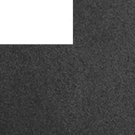
Coturno Acero .50 - Preto
Esgotado