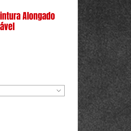
Cintura Alongado
tável