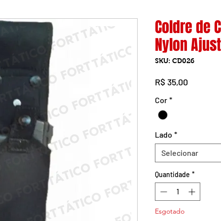
Coldre de 
Nylon Ajus
SKU: CD026
Preço
R$ 35,00
Cor
*
Lado
*
Selecionar
Quantidade
*
Esgotado