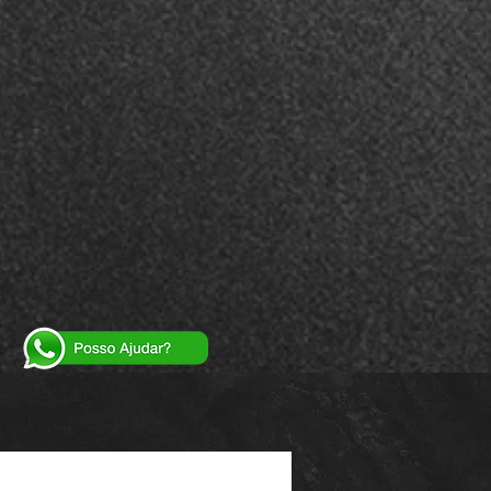
Powered by
InnoTech Apps
Your 14 days trial has expired.
The trial's over, but the show must go on! 🎬
Upgrade now to keep your web masterpiece in