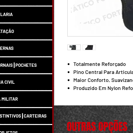
LARIA
ATAÇÃO
ERNAS
Totalmente Reforçado
RNAIS┃POCHETES
Pino Central Para Articu
Maior Conforto, Suavizan
IA CIVIL
Produzido Em Nylon Ref
A MILITAR
STINTIVOS┃CARTEIRAS
OUTRAS OPÇÕES
OBJETOS