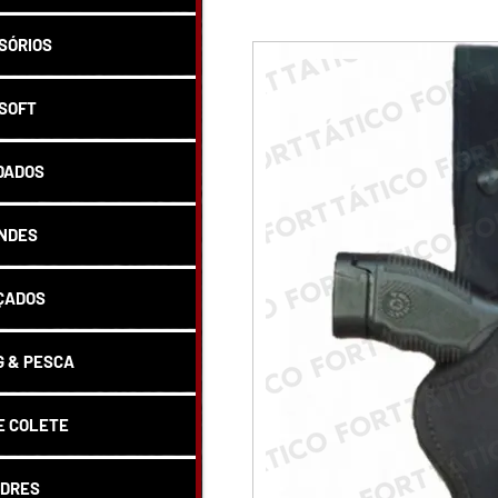
SÓRIOS
SOFT
DADOS
NDES
ÇADOS
 & PESCA
E COLETE
DRES