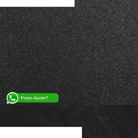
Powered by
InnoTech Apps
Your 14 days trial has expired.
The trial's over, but the show must go on! 🎬
Upgrade now to keep your web masterpiece in