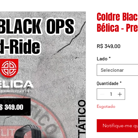
Coldre Bla
Bélica - Pr
Preço
R$ 349,00
Lado
*
Selecionar
Quantidade
*
Esgotado
Notifique-me qu