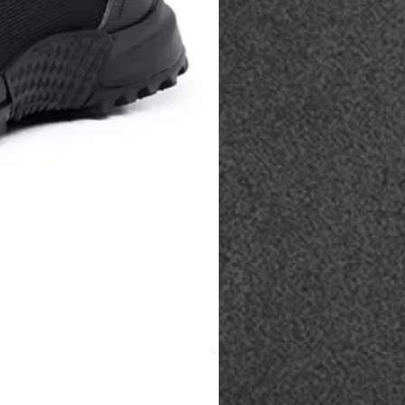
Coturno Acero .50 - Preto
Esgotado