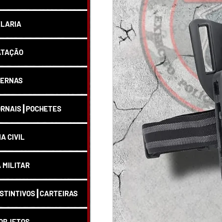
LARIA
ATAÇÃO
ERNAS
RNAIS┃POCHETES
IA CIVIL
A MILITAR
STINTIVOS┃CARTEIRAS
OBJETOS