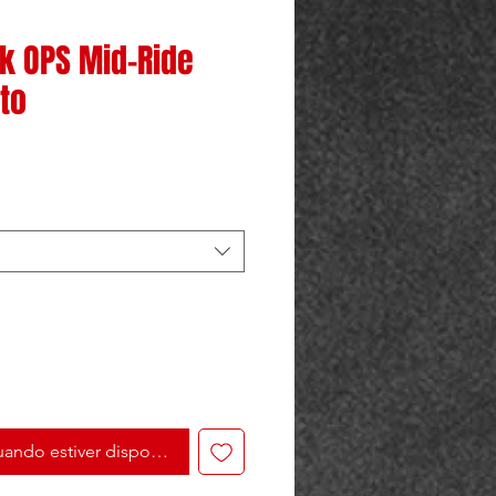
ck OPS Mid-Ride
eto
ando estiver disponível