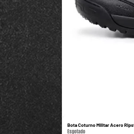
Possibilidade de usar a p
emborrachada.
Compatível com:
Beretta APX (9mm e .40);
Glock G17;
Glock G19;
Glock G22 Gen4;
Glock G23.
Bota Coturno Militar Acero Rip
Esgotado