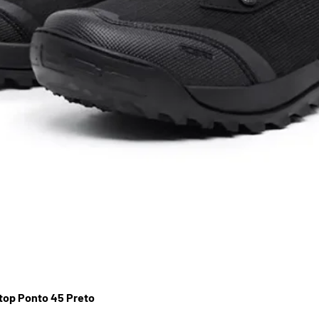
lataforma Mid-Ride sem a fita
stop Ponto 45 Preto
Visualização rápida