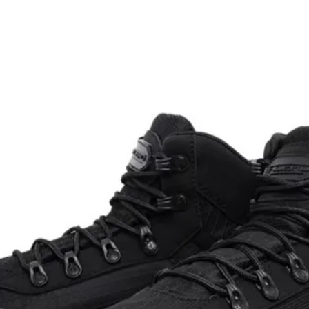
nto;
to para Glock;
para fixar o Coldre em outras
tíveis.
Ride:
lexível e resistente;
 seguir a anatomia da cintura;
ibilita a rotação do coldre, para
 conforto no manuseio do
ente com 90cm de comprimento e
va tripla, para maior segurança;
 55 mm;