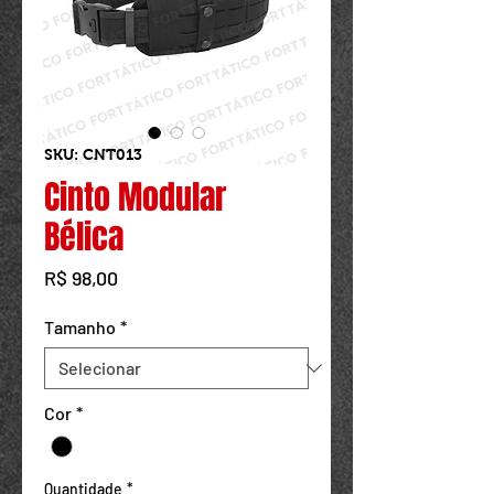
Powered by
InnoTech Apps
SKU: CNT013
Cinto Modular
Bélica
Preço
R$ 98,00
Tamanho
*
Cor
*
Quantidade
*